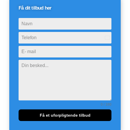
Få dit tilbud her
Denmark
+45
0 / 180
Få et uforpligtende tilbud