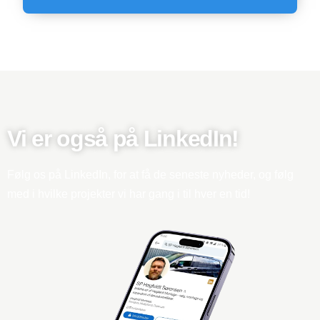
Vi er også på LinkedIn!
Følg os på LinkedIn, for at få de seneste nyheder, og følg
med i hvilke projekter vi har gang i til hver en tid!