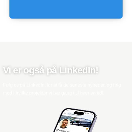
Vi er også på LinkedIn!
Følg os på LinkedIn, for at få de seneste nyheder, og følg
med i hvilke projekter vi har gang i til hver en tid!